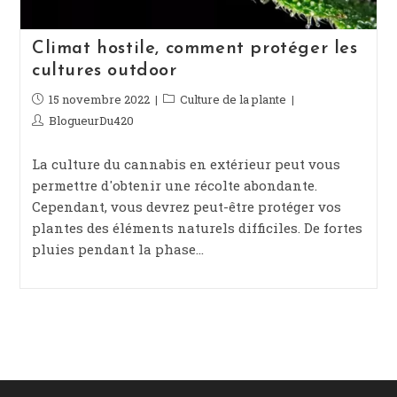
Climat hostile, comment protéger les
cultures outdoor
Publication
15 novembre 2022
Post
Culture de la plante
publiée :
category:
Auteur/autrice
BlogueurDu420
de
la
La culture du cannabis en extérieur peut vous
publication :
permettre d'obtenir une récolte abondante.
Cependant, vous devrez peut-être protéger vos
plantes des éléments naturels difficiles. De fortes
pluies pendant la phase…