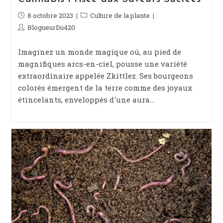
Publication
8 octobre 2023
Post
Culture de la plante
publiée :
category:
Auteur/autrice
BlogueurDu420
de
la
Imaginez un monde magique où, au pied de
publication :
magnifiques arcs-en-ciel, pousse une variété
extraordinaire appelée Zkittlez. Ses bourgeons
colorés émergent de la terre comme des joyaux
étincelants, enveloppés d'une aura…