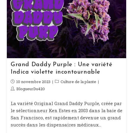
Grand Daddy Purple : Une variété
Indica violette incontournable
Publication
10 novembre 2023
Post
Culture de la plante
publiée :
category:
Auteur/autrice
BlogueurDu420
de
la
La variété Original Grand Daddy Purple, créée par
publication :
le sélectionneur Ken Estes en 2003 dans la baie de
San Francisco, est rapidement devenue un grand
succès dans les dispensaires médicaux…