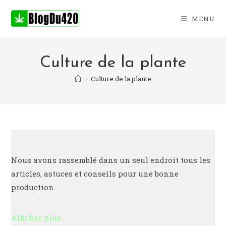
Skip
to
MENU
content
Culture de la plante
>
Culture de la plante
Nous avons rassemblé dans un seul endroit tous les
articles, astuces et conseils pour une bonne
production.
Afficher plus
La culture du cannabis est facile et amusante, mais