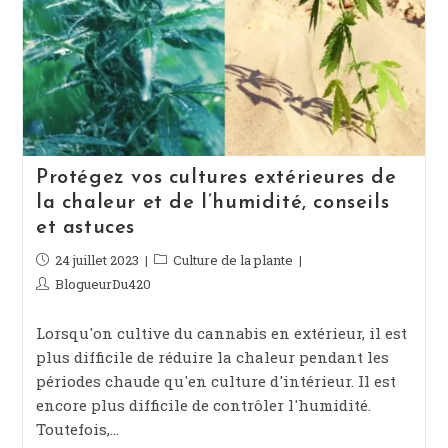
Protégez vos cultures extérieures de
la chaleur et de l’humidité, conseils
et astuces
Publication
24 juillet 2023
Post
Culture de la plante
publiée :
category:
Auteur/autrice
BlogueurDu420
de
la
Lorsqu'on cultive du cannabis en extérieur, il est
publication :
plus difficile de réduire la chaleur pendant les
périodes chaude qu'en culture d'intérieur. Il est
encore plus difficile de contrôler l'humidité.
Toutefois,…