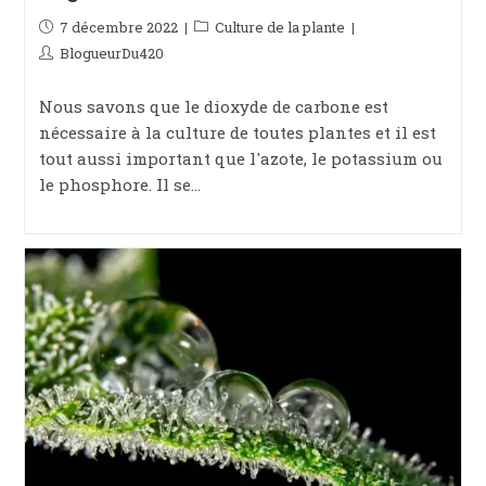
Publication
7 décembre 2022
Post
Culture de la plante
publiée :
category:
Auteur/autrice
BlogueurDu420
de
la
Nous savons que le dioxyde de carbone est
publication :
nécessaire à la culture de toutes plantes et il est
tout aussi important que l'azote, le potassium ou
le phosphore. Il se…