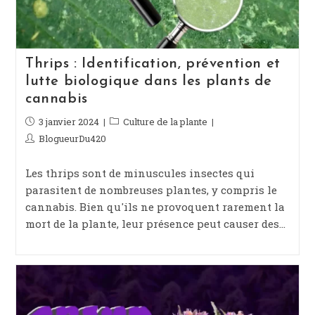
Thrips : Identification, prévention et
lutte biologique dans les plants de
cannabis
Publication
3 janvier 2024
Post
Culture de la plante
publiée :
category:
Auteur/autrice
BlogueurDu420
de
la
Les thrips sont de minuscules insectes qui
publication :
parasitent de nombreuses plantes, y compris le
cannabis. Bien qu'ils ne provoquent rarement la
mort de la plante, leur présence peut causer des…