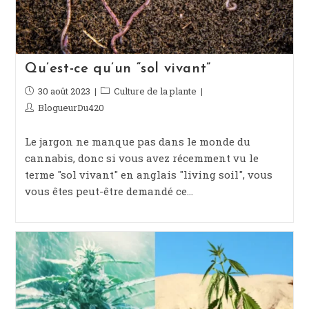
Qu’est-ce qu’un “sol vivant”
Publication
30 août 2023
Post
Culture de la plante
publiée :
category:
Auteur/autrice
BlogueurDu420
de
la
Le jargon ne manque pas dans le monde du
publication :
cannabis, donc si vous avez récemment vu le
terme "sol vivant" en anglais "living soil", vous
vous êtes peut-être demandé ce…