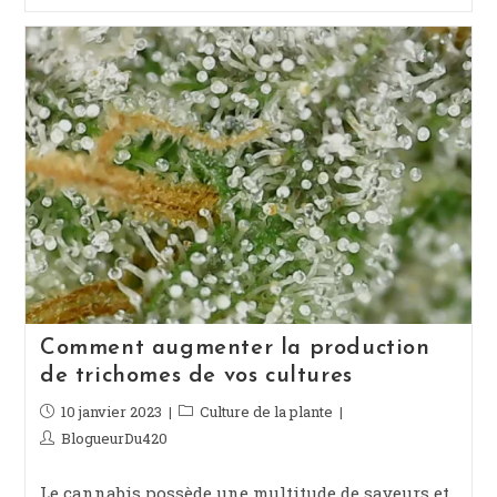
Comment augmenter la production
de trichomes de vos cultures
Publication
10 janvier 2023
Post
Culture de la plante
publiée :
category:
Auteur/autrice
BlogueurDu420
de
la
Le cannabis possède une multitude de saveurs et