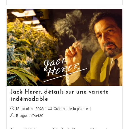
Jack Herer, détails sur une variété
indémodable
Publication
18 octobre 2023
Post
Culture de la plante
publiée :
category:
Auteur/autrice
BlogueurDu420
de
la