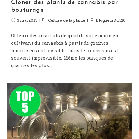
Cloner des plants de cannabis par
bouturage
Publication
3 mai 2023
Post
Culture de la plante
Auteur/autrice
BlogueurDu420
publiée :
category:
de
la
Obtenir des résultats de qualité supérieure en
publication :
cultivant du cannabis à partir de graines
féminisées est possible, mais le processus est
souvent imprévisible. Même les banques de
graines les plus…