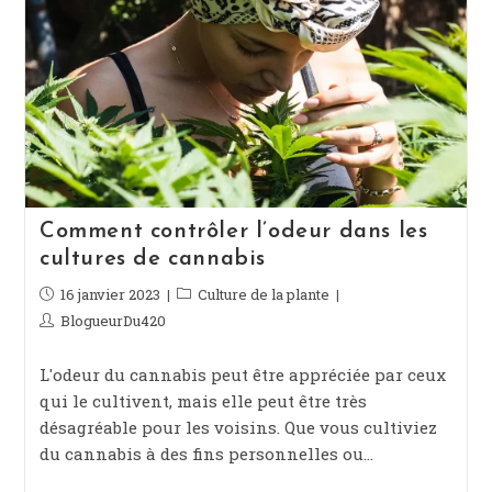
Comment contrôler l’odeur dans les
cultures de cannabis
Publication
16 janvier 2023
Post
Culture de la plante
publiée :
category:
Auteur/autrice
BlogueurDu420
de
la
L'odeur du cannabis peut être appréciée par ceux
publication :
qui le cultivent, mais elle peut être très
désagréable pour les voisins. Que vous cultiviez
du cannabis à des fins personnelles ou…