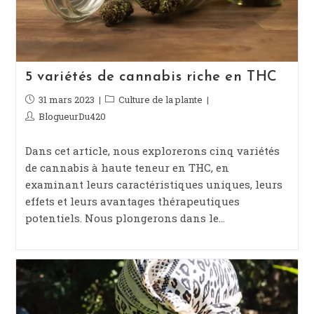
5 variétés de cannabis riche en THC
Publication
31 mars 2023
Post
Culture de la plante
publiée :
category:
Auteur/autrice
BlogueurDu420
de
la
Dans cet article, nous explorerons cinq variétés
publication :
de cannabis à haute teneur en THC, en
examinant leurs caractéristiques uniques, leurs
effets et leurs avantages thérapeutiques
potentiels. Nous plongerons dans le…