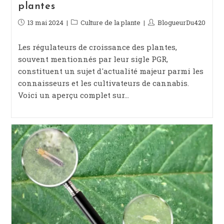
Comment cultiver facilement du cannabis
plantes
Publication
13 mai 2024
Post
Culture de la plante
Auteur/autrice
BlogueurDu420
publiée :
category:
de
la
Les régulateurs de croissance des plantes,
publication :
souvent mentionnés par leur sigle PGR,
constituent un sujet d'actualité majeur parmi les
connaisseurs et les cultivateurs de cannabis.
Voici un aperçu complet sur…