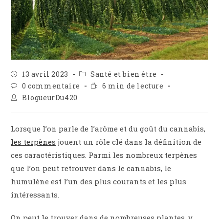
Publication
Post
13 avril 2023
Santé et bien être
publiée :
category:
Commentaires
Temps
0 commentaire
6 min de lecture
de
de
Auteur/autrice
BlogueurDu420
la
lecture :
de
publication :
la
publication :
Lorsque l’on parle de l’arôme et du goût du cannabis,
les terpènes
jouent un rôle clé dans la définition de
ces caractéristiques. Parmi les nombreux terpènes
que l’on peut retrouver dans le cannabis, le
humulène est l’un des plus courants et les plus
intéressants.
On peut le trouver dans de nombreuses plantes, y