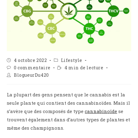
Publication
Post
4 octobre 2022
Lifestyle
publiée :
category:
Commentaires
Temps
0 commentaire
4 min de lecture
de
de
Auteur/autrice
BlogueurDu420
la
lecture :
de
publication :
la
publication :
La plupart des gens pensent que le cannabis est la
seule plante qui contient des cannabinoïdes. Mais il
s’avère que des composés de type
cannabinoïde
se
trouvent également dans d’autres types de plantes et
même des champignons.