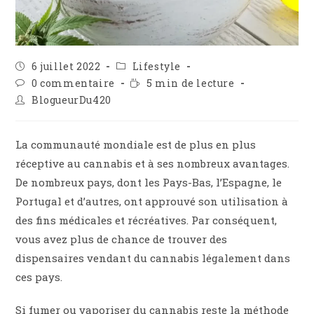
Publication
Post
6 juillet 2022
Lifestyle
publiée :
category:
Commentaires
Temps
0 commentaire
5 min de lecture
de
de
Auteur/autrice
BlogueurDu420
la
lecture :
de
publication :
la
publication :
La communauté mondiale est de plus en plus
réceptive au cannabis et à ses nombreux avantages.
De nombreux pays, dont les Pays-Bas, l’Espagne, le
Portugal et d’autres, ont approuvé son utilisation à
des fins médicales et récréatives. Par conséquent,
vous avez plus de chance de trouver des
dispensaires vendant du cannabis légalement dans
ces pays.
Si fumer ou vaporiser du cannabis reste la méthode