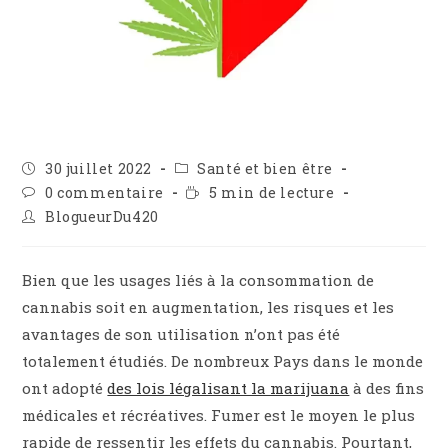
Publication
Post
30 juillet 2022
Santé et bien être
publiée :
category:
Commentaires
Temps
0 commentaire
5 min de lecture
de
de
Auteur/autrice
BlogueurDu420
la
lecture :
de
publication :
la
publication :
Bien que les usages liés à la consommation de
cannabis soit en augmentation, les risques et les
avantages de son utilisation n’ont pas été
totalement étudiés. De nombreux Pays dans le monde
ont adopté
des lois légalisant la marijuana
à des fins
médicales et récréatives. Fumer est le moyen le plus
rapide de ressentir les effets du cannabis. Pourtant,