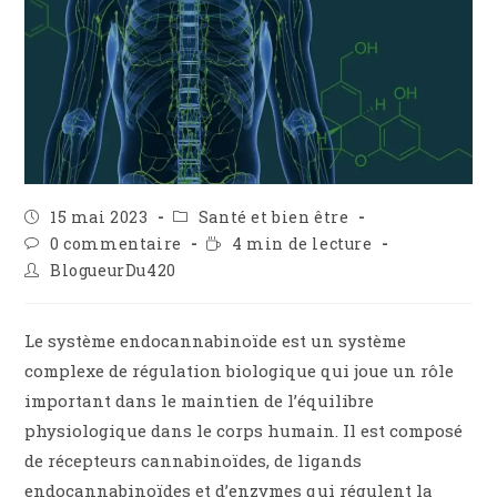
Publication
Post
15 mai 2023
Santé et bien être
publiée :
category:
Commentaires
Temps
0 commentaire
4 min de lecture
de
de
Auteur/autrice
BlogueurDu420
la
lecture :
de
publication :
la
publication :
Le système endocannabinoïde est un système
complexe de régulation biologique qui joue un rôle
important dans le maintien de l’équilibre
physiologique dans le corps humain. Il est composé
de récepteurs cannabinoïdes, de ligands
endocannabinoïdes et d’enzymes qui régulent la